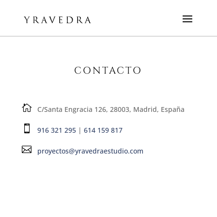
CONTACTO

C/Santa Engracia 126, 28003, Madrid, España

916 321 295
|
614 159 817

proyectos@yravedraestudio.com